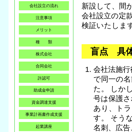
新設して、間
会社設立の流れ
会社設立の定
注意事項
検証いたしま
メリット
種 類
盲点 具
株式会社
合同会社
会社法施行
で同一の名
許認可
た。 しか
助成金申請
号は保護さ
資金調達支援
あり、トラ
事業計画書作成支援
す。 そう
名刺、広告
起業講座