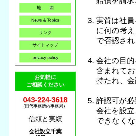
賠償を請求
地 図
実質は社員
News & Topics
に何の考え
リンク
で否認され
サイトマップ
privacy policy
会社の目的
含まれてお
お気軽に
持たれ、金
ご相談ください
043-224-3618
許認可が必
(田代事務所内事務局）
会社を設立
信頼と実績
できなくな
会社設立千葉