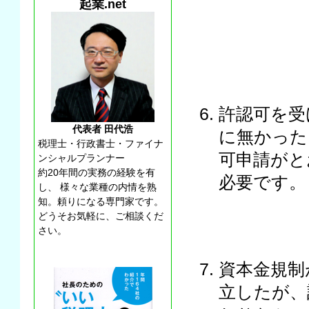
起業.net
許認可を受
代表者 田代浩
に無かった
税理士・行政書士・ファイナ
可申請がと
ンシャルプランナー
約20年間の実務の経験を有
必要です。
し、 様々な業種の内情を熟
知。頼りになる専門家です。
どうそお気軽に、ご相談くだ
さい。
資本金規制
立したが、