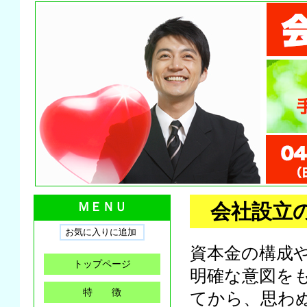
会社設立
ＭＥＮＵ
資本金の構成
トップページ
明確な意図を
特 徴
てから、思わ