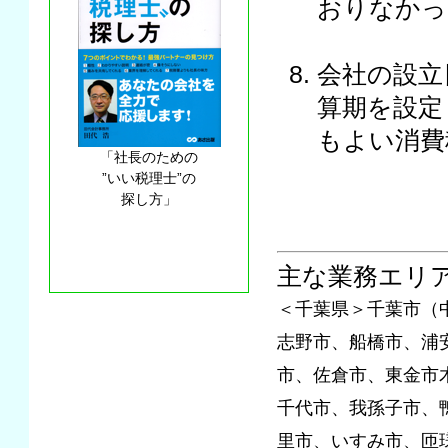
おりなかっ
会社の設立
算期を設定
もよい消費
「社長のための
”いい税理士”の
探し方」
主な業務エリ
＜千葉県＞千葉市（
志野市、船橋市、浦
市、佐倉市、東金市
千代市、我孫子市、
里市、いすみ市、匝